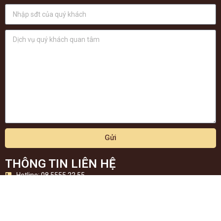
Gửi
THÔNG TIN LIÊN HỆ
Hotline: 08.5555.22.55
Email: Noithatsaoviethome@gmail.com
https://saoviethome.vn
Zalo Official Account