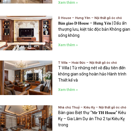
Xem thêm »
D House – Hưng Yên – Nội thất gỗ óc chó
𝐁𝐚̀𝐧 𝐠𝐢𝐚𝐨 𝐃 𝐇𝐨𝐮𝐬𝐞 – 𝐇𝐮̛𝐧𝐠 𝐘𝐞̂𝐧 | Dấu ấn
thượng lưu, kiệt tác độc bản Không gian
sống không
Xem thêm »
T Villa – Hoài Đức – Nội thất gỗ óc chó
T Villa | Từ những nét vẽ đầu tiên đến
không gian sống hoàn hảo Hành trình
Thiết kế và
Xem thêm »
Nhà chú Thuỷ – Kiêu Kỵ – Nội thất gỗ óc chó
Bàn giao Biệt thự “𝐌𝐫 𝐓𝐇 𝐇𝐨𝐮𝐬𝐞” Kiêu
Kỵ – Gia Lâm Dự án Thứ 2 tại Kiêu Kỵ
trong