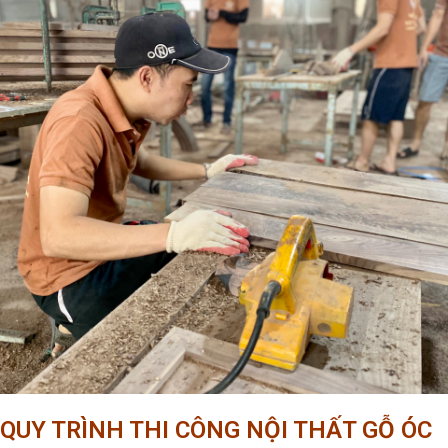
QUY TRÌNH THI CÔNG NỘI THẤT GỖ ÓC