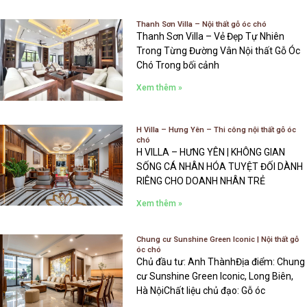
Thanh Sơn Villa – Nội thất gỗ óc chó
Thanh Sơn Villa – Vẻ Đẹp Tự Nhiên
Trong Từng Đường Vân Nội thất Gỗ Óc
Chó Trong bối cảnh
Xem thêm »
H Villa – Hưng Yên – Thi công nội thất gỗ óc
chó
H VILLA – HƯNG YÊN | KHÔNG GIAN
SỐNG CÁ NHÂN HÓA TUYỆT ĐỐI DÀNH
RIÊNG CHO DOANH NHÂN TRẺ
Xem thêm »
Chung cư Sunshine Green Iconic | Nội thất gỗ
óc chó
Chủ đầu tư: Anh ThànhĐịa điểm: Chung
cư Sunshine Green Iconic, Long Biên,
Hà NộiChất liệu chủ đạo: Gỗ óc