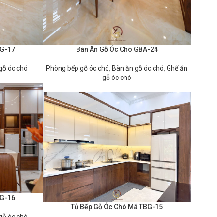
BG-17
Bàn Ăn Gỗ Óc Chó GBA-24
ĐỌC TIẾP
gỗ óc chó
Phòng bếp gỗ óc chó
,
Bàn ăn gỗ óc chó
,
Ghế ăn
gỗ óc chó
BG-16
Tủ Bếp Gỗ Óc Chó Mã TBG-15
ĐỌC TIẾP
gỗ óc chó