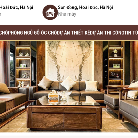
Hoài Đức, Hà Nội
Sơn Đồng, Hoài Đức, Hà Nội
m
Nhà máy
 CHÓ
PHÒNG NGỦ GỖ ÓC CHÓ
DỰ ÁN THIẾT KẾ
DỰ ÁN THI CÔNG
TIN T