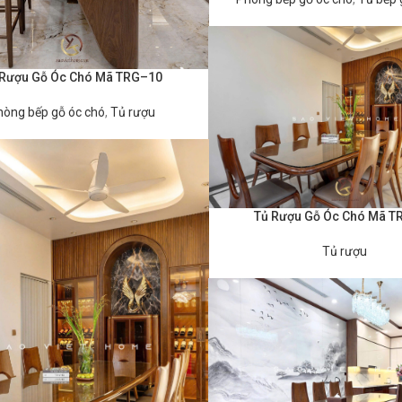
 Rượu Gỗ Óc Chó Mã TRG–10
hòng bếp gỗ óc chó
,
Tủ rượu
Tủ Rượu Gỗ Óc Chó Mã 
ĐỌC TIẾP
Tủ rượu