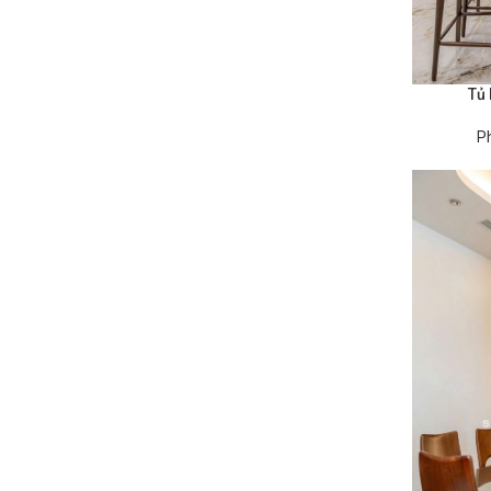
Tủ
ĐỌC TIẾP
P