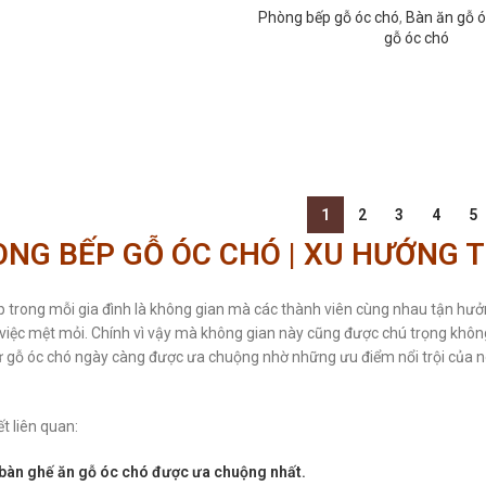
Phòng bếp gỗ óc chó
,
Bàn ăn gỗ ó
gỗ óc chó
1
2
3
4
5
NG BẾP GỖ ÓC CHÓ | XU HƯỚNG T
 trong mỗi gia đình là không gian mà các thành viên cùng nhau tận hư
việc mệt mỏi. Chính vì vậy mà không gian này cũng được chú trọng khôn
từ gỗ óc chó ngày càng được ưa chuộng nhờ những ưu điểm nổi trội của n
ết liên quan:
bàn ghế ăn gỗ óc chó được ưa chuộng nhất.