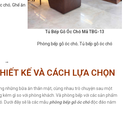
c chó
,
Ghế ăn
Tủ Bếp Gỗ Óc Chó Mã TBG-13
ĐỌC TIẾP
Phòng bếp gỗ óc chó
,
Tủ bếp gỗ óc chó
→
HIẾT KẾ VÀ CÁCH LỰA CHỌN
ởng những bữa ăn thân mật, cùng nhau trò chuyện sau một
g kém gì so với phòng khách. Và phòng bếp với các sản phẩm
ó. Dưới đây sẽ là các mẫu
phòng bếp gỗ óc chó
độc đáo năm