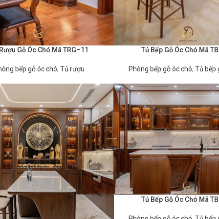
 Rượu Gỗ Óc Chó Mã TRG–11
Tủ Bếp Gỗ Óc Chó Mã T
ĐỌC TIẾP
hòng bếp gỗ óc chó
,
Tủ rượu
Phòng bếp gỗ óc chó
,
Tủ bếp 
Tủ Bếp Gỗ Óc Chó Mã T
ĐỌC TIẾP
Phòng bếp gỗ óc chó
,
Tủ bếp 