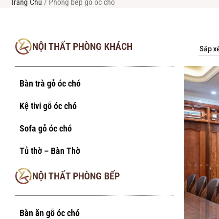
Trang Chủ
/
Phòng bếp gỗ óc chó
NỘI THẤT PHÒNG KHÁCH
Bàn trà gỗ óc chó
Kệ tivi gỗ óc chó
Sofa gỗ óc chó
Tủ thờ – Bàn Thờ
NỘI THẤT PHÒNG BẾP
Bàn ăn gỗ óc chó