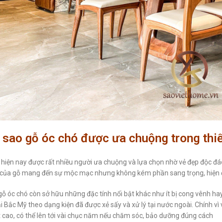
i sao gỗ óc chó được ưa chuộng trong thi
 hiện nay được rất nhiều người ưa chuộng và lựa chọn nhờ vẻ đẹp độc đ
của gỗ mang đến sự mộc mạc nhưng không kém phần sang trọng, hiện 
 gỗ óc chó còn sở hữu những đặc tính nổi bật khác như ít bị cong vênh 
ại Bắc Mỹ theo dạng kiện đã được xẻ sấy và xử lý tại nước ngoài. Chính v
t cao, có thể lên tới vài chục năm nếu chăm sóc, bảo dưỡng đúng cách