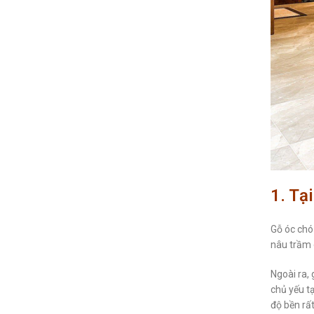
1. Tạ
Gỗ óc chó
nâu trầm 
Ngoài ra,
chủ yếu t
độ bền rấ