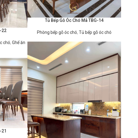
Tủ Bếp Gỗ Óc Chó Mã TBG-14
ĐỌC TIẾP
-22
Phòng bếp gỗ óc chó
,
Tủ bếp gỗ óc chó
c chó
,
Ghế ăn
-21