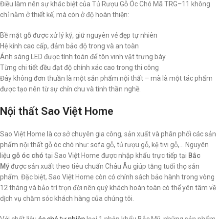
Điều làm nên sự khác biệt của Tủ Rượu Gỗ Óc Chó Mã TRG–11 không
chỉ nằm ở thiết kế, mà còn ở độ hoàn thiện:
Bề mặt gỗ được xử lý kỹ, giữ nguyên vẻ đẹp tự nhiên
Hệ kính cao cấp, đảm bảo độ trong và an toàn
Ánh sáng LED được tính toán để tôn vinh vật trưng bày
Từng chi tiết đều đạt độ chính xác cao trong thi công
Đây không đơn thuần là một sản phẩm nội thất – mà là một tác phẩm
được tạo nên từ sự chỉn chu và tinh thần nghề.
Nội thất Sao Việt Home
Sao Việt Home là cơ sở chuyên gia công, sản xuất và phân phối các sản
phẩm nội thất gỗ óc chó như: sofa gỗ, tủ rượu gỗ, kệ tivi gỗ,… Nguyên
liệu
gỗ óc chó
tại Sao Việt Home được nhập khẩu trực tiếp tại
Bắc
Mỹ
được sản xuất theo tiêu chuẩn Châu Âu giúp tăng tuổi thọ sản
phẩm. Đặc biệt, Sao Việt Home còn có chính sách bảo hành trong vòng
12 tháng và bảo trì trọn đời nên quý khách hoàn toàn có thể yên tâm về
dịch vụ chăm sóc khách hàng của chúng tôi.
Với chất liệu
óc chó tự nhiên
loại 1 nhập khẩu Bắc Mỹ, những sản phẩm