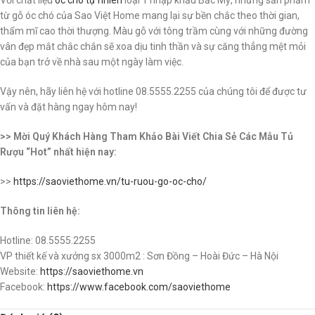
từ gỗ óc chó của Sao Việt Home mang lại sự bền chắc theo thời gian,
thẩm mĩ cao thời thượng. Màu gỗ với tông trầm cùng với những đường
vân đẹp mắt chắc chắn sẽ xoa dịu tinh thần và sự căng thẳng mệt mỏi
của bạn trở về nhà sau một ngày làm việc.
Vậy nên, hãy liên hệ với hotline 08.5555.2255 của chúng tôi để được tư
vấn và đặt hàng ngay hôm nay!
>> Mời Quý Khách Hàng Tham Khảo Bài Viết Chia Sẻ Các Mẫu Tủ
Rượu “Hot” nhất hiện nay:
>>
https://saoviethome.vn/tu-ruou-go-oc-cho/
Thông tin liên hệ:
Hotline: 08.5555.2255
VP thiết kế và xưởng sx 3000m2 : Sơn Đồng – Hoài Đức – Hà Nội
Website:
https://saoviethome.vn
Facebook:
https://www.facebook.com/saoviethome