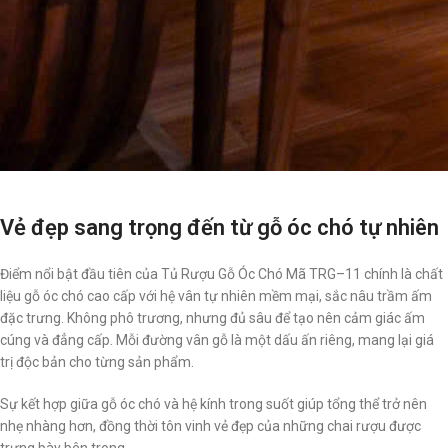
Vẻ đẹp sang trọng đến từ gỗ óc chó tự nhiên
Điểm nổi bật đầu tiên của Tủ Rượu Gỗ Óc Chó Mã TRG–11 chính là chất
liệu gỗ óc chó cao cấp với hệ vân tự nhiên mềm mại, sắc nâu trầm ấm
đặc trưng. Không phô trương, nhưng đủ sâu để tạo nên cảm giác ấm
cúng và đẳng cấp. Mỗi đường vân gỗ là một dấu ấn riêng, mang lại giá
trị độc bản cho từng sản phẩm.
Sự kết hợp giữa gỗ óc chó và hệ kính trong suốt giúp tổng thể trở nên
nhẹ nhàng hơn, đồng thời tôn vinh vẻ đẹp của những chai rượu được
trưng bày bên trong.