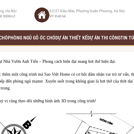
ng, Hà Nội
67/27 Kiều Mai, Phường Xuân Phương, Hà Nội
ất 3000m2
VP thiết kế
 CHÓ
PHÒNG NGỦ GỖ ÓC CHÓ
DỰ ÁN THIẾT KẾ
DỰ ÁN THI CÔNG
TIN T
ự Nhà Vườn Anh Tiến – Phong cách hiện đại mang hơi thở hiện đại.
c thêm một công trình mà Sao Việt Home có cơ hội đảm nhận vai trò tư vấn, thi
ếp đến phòng ngủ master. Xuyên suốt trong không gian là hơi thở của thời đại 
 trọng.
 vị cùng theo dõi những hình ảnh 3D trong công trình!