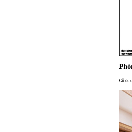
Phò
Gỗ óc c