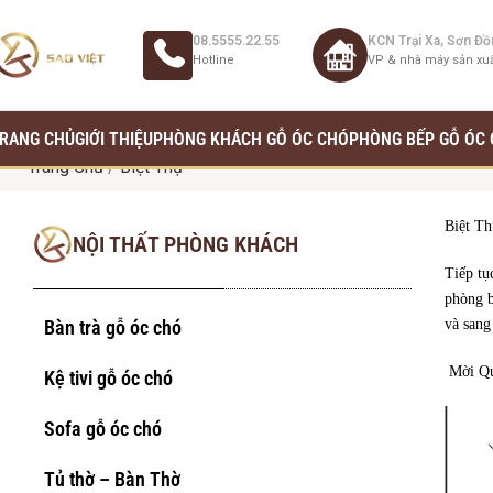
08.5555.22.55
KCN Trại Xa, Sơn Đồ
Hotline
VP & nhà máy sản xu
RANG CHỦ
GIỚI THIỆU
PHÒNG KHÁCH GỖ ÓC CHÓ
PHÒNG BẾP GỖ ÓC
Trang Chủ
/
Biệt Thự
Biệt Th
NỘI THẤT PHÒNG KHÁCH
Tiếp tụ
phòng b
Bàn trà gỗ óc chó
và sang
Mời Quý
Kệ tivi gỗ óc chó
Sofa gỗ óc chó
Tủ thờ – Bàn Thờ