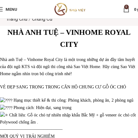
0
MENU
0
Trang Chủ
/
Chung Cư
NHÀ ANH TUỆ – VINHOME ROYAL
CITY
Nhà anh Tuệ – Vinhome Royal City là một trong những dự án đầy tâm huyết
của đội ngũ KTS và đội ngũ thi công nhà Sao Việt Home. Hãy cùng Sao Việt
Home ngắm nhìn trọn bộ công trình nhé!
VẺ ĐẸP SANG TRỌNG TRONG CĂN HỘ CHUNG CƯ GỖ ÓC CHÓ
Hạng mục thiết kế & thi công: Phòng khách, phòng ăn, 2 phòng ngủ
Phong cách: Hiện đại, sang trọng
Chất liệu: Gỗ óc chó tự nhiên nhập khẩu Bắc Mỹ + gỗ veneer óc chó cốt
Polywood chống ẩm .
——————————————–
MỜI QUÝ VỊ TRẢI NGHIỆM