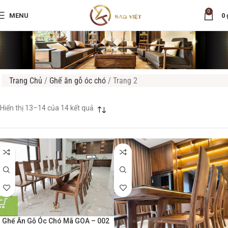
0
MENU
0
Trang Chủ
/
Ghế ăn gỗ óc chó
/
Trang 2
Hiển thị 13–14 của 14 kết quả
Ghế Ăn Gỗ Óc Chó Mã GOA – 002