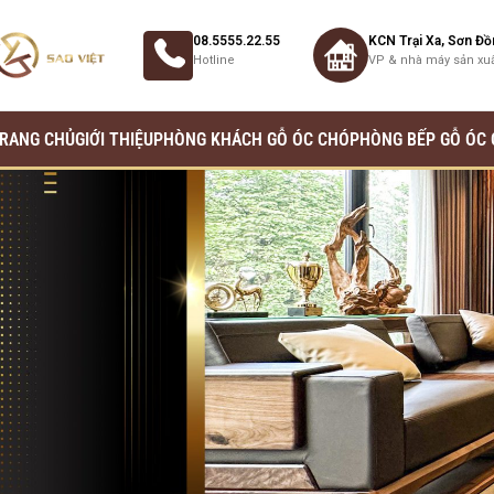
08.5555.22.55
KCN Trại Xa, Sơn Đồ
Hotline
VP & nhà máy sản xu
RANG CHỦ
GIỚI THIỆU
PHÒNG KHÁCH GỖ ÓC CHÓ
PHÒNG BẾP GỖ ÓC