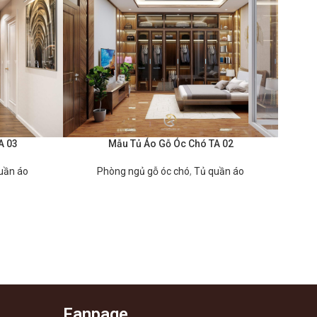
A 03
Mẫu Tủ Áo Gỗ Óc Chó TA 02
ĐỌC TIẾP
uần áo
Phòng ngủ gỗ óc chó
,
Tủ quần áo
Fanpage