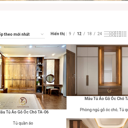
Hiển thị
9
12
18
24
Mẫu Tủ Áo Gỗ Óc Chó T
ĐỌC TIẾP
Phòng ngủ gỗ óc chó
,
Tủ q
ẫu Tủ Áo Gỗ Óc Chó TA-06
Tủ quần áo