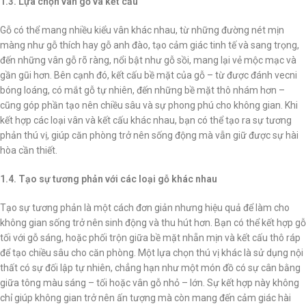
1.3. Lựa chọn vân gỗ và kết cấu
Gỗ có thể mang nhiều kiểu vân khác nhau, từ những đường nét mịn
màng như gỗ thích hay gỗ anh đào, tạo cảm giác tinh tế và sang trọng,
đến những vân gỗ rõ ràng, nổi bật như gỗ sồi, mang lại vẻ mộc mạc và
gần gũi hơn. Bên cạnh đó, kết cấu bề mặt của gỗ – từ được đánh vecni
bóng loáng, có mắt gỗ tự nhiên, đến những bề mặt thô nhám hơn –
cũng góp phần tạo nên chiều sâu và sự phong phú cho không gian. Khi
kết hợp các loại vân và kết cấu khác nhau, bạn có thể tạo ra sự tương
phản thú vị, giúp căn phòng trở nên sống động mà vẫn giữ được sự hài
hòa cần thiết.
1.4. Tạo sự tương phản với các loại gỗ khác nhau
Tạo sự tương phản là một cách đơn giản nhưng hiệu quả để làm cho
không gian sống trở nên sinh động và thu hút hơn. Bạn có thể kết hợp gỗ
tối với gỗ sáng, hoặc phối trộn giữa bề mặt nhẵn mịn và kết cấu thô ráp
để tạo chiều sâu cho căn phòng. Một lựa chọn thú vị khác là sử dụng nội
thất có sự đối lập tự nhiên, chẳng hạn như một món đồ có sự cân bằng
giữa tông màu sáng – tối hoặc vân gỗ nhỏ – lớn. Sự kết hợp này không
chỉ giúp không gian trở nên ấn tượng mà còn mang đến cảm giác hài