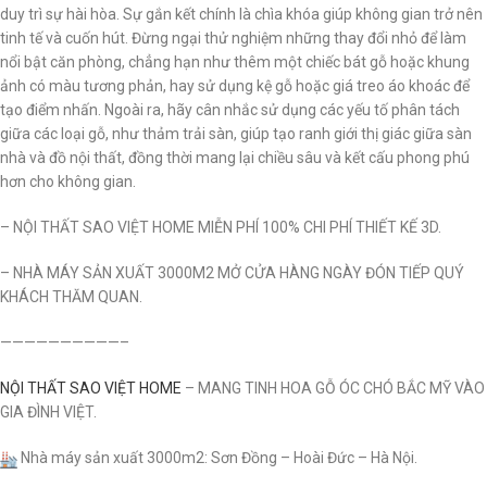
duy trì sự hài hòa. Sự gắn kết chính là chìa khóa giúp không gian trở nên
tinh tế và cuốn hút. Đừng ngại thử nghiệm những thay đổi nhỏ để làm
nổi bật căn phòng, chẳng hạn như thêm một chiếc bát gỗ hoặc khung
ảnh có màu tương phản, hay sử dụng kệ gỗ hoặc giá treo áo khoác để
tạo điểm nhấn. Ngoài ra, hãy cân nhắc sử dụng các yếu tố phân tách
giữa các loại gỗ, như thảm trải sàn, giúp tạo ranh giới thị giác giữa sàn
nhà và đồ nội thất, đồng thời mang lại chiều sâu và kết cấu phong phú
hơn cho không gian.
– NỘI THẤT SAO VIỆT HOME MIỄN PHÍ 100% CHI PHÍ THIẾT KẾ 3D.
– NHÀ MÁY SẢN XUẤT 3000M2 MỞ CỬA HÀNG NGÀY ĐÓN TIẾP QUÝ
KHÁCH THĂM QUAN.
——————————–
NỘI THẤT SAO VIỆT HOME
– MANG TINH HOA GỖ ÓC CHÓ BẮC MỸ VÀO
GIA ĐÌNH VIỆT.
Nhà máy sản xuất 3000m2: Sơn Đồng – Hoài Đức – Hà Nội.