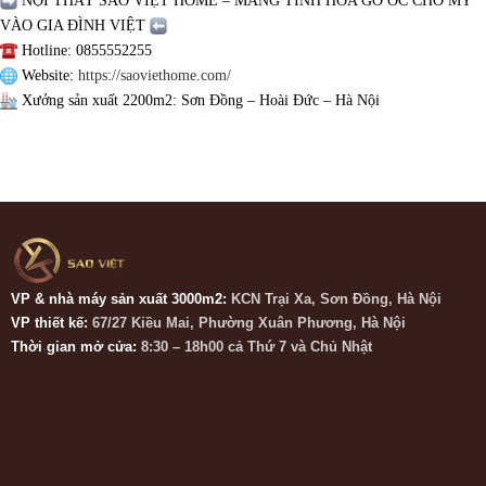
NỘI THẤT SAO VIỆT HOME – MANG TINH HOA GỖ ÓC CHÓ MỸ
VÀO GIA ĐÌNH VIỆT
Hotline: 0855552255
Website:
https://saoviethome.com/
Xưởng sản xuất 2200m2: Sơn Đồng – Hoài Đức – Hà Nội
VP & nhà máy sản xuất 3000m2:
KCN Trại Xa, Sơn Đồng, Hà Nội
VP thiết kế:
67/27 Kiều Mai, Phường Xuân Phương, Hà Nội
Thời gian mở cửa:
8:30 – 18h00 cả Thứ 7 và Chủ Nhật