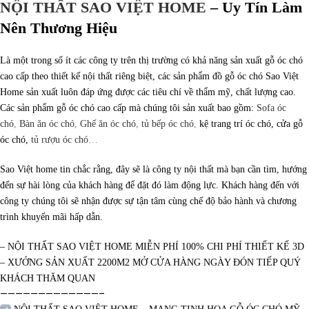
NỘI THẤT SAO VIỆT HOME
–
Uy Tín Làm
Nên Thương Hiệu
Là một trong số ít các công ty trên thị trường có khả năng sản xuất gỗ óc chó
cao cấp theo thiết kế nội thất riêng biệt, các sản phẩm đồ gỗ óc chó Sao Việt
Home sản xuất luôn đáp ứng được các tiêu chí về thẩm mỹ, chất lượng cao.
Các sản phẩm gỗ óc chó cao cấp mà chúng tôi sản xuất bao gồm:
Sofa óc
chó
,
Bàn ăn óc chó
,
Ghế ăn óc chó
,
tủ bếp óc chó
,
kệ trang trí óc chó, cửa gỗ
óc chó,
tủ rượu óc chó
…
Sao Việt home tin chắc rằng, đây sẽ là công ty nội thất mà bạn cần tìm, hướng
đến sự hài lòng của khách hàng để đặt đó làm động lực. Khách hàng đến với
công ty chúng tôi sẽ nhận được sự tận tâm cùng chế độ bảo hành và chương
trình khuyến mãi hấp dẫn.
– NỘI THẤT SAO VIỆT HOME MIỄN PHÍ 100% CHI PHÍ THIẾT KẾ 3D
– XƯỞNG SẢN XUẤT 2200M2 MỞ CỬA HÀNG NGÀY ĐÓN TIẾP QUÝ
KHÁCH THĂM QUAN
—————————————–