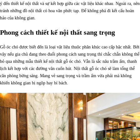
ý đến thiết kế nội thất và sự kết hợp giữa các vật liệu khác nhau. Ngoài ra, nên
tránh những đồ nội thất có hoa văn phức tạp. Để không phá đi kết cấu hoàn
hảo của không gian.
Phong cách thiết kế nội thất sang trọng
Gỗ óc chó được biết đến là loại vật liệu thuộc phân khúc cao cấp bậc nhất. Bởi
vậy nếu gia chủ đang theo đuổi phong cách sang trọng thì chắc chắn không thể
bỏ qua những mẫu thiết kế nội thất gỗ óc chó. Vẫn là sắc nâu trầm ấm, thanh
lịch kết hợp với các đường vân cuốn hút. Nội thất gỗ óc chó sẽ làm tổng thể
căn phòng bừng sáng. Mang vẻ sang trọng và trầm ấm vừa phải mà không
khiến không gian bị ngộp hay bí bách.