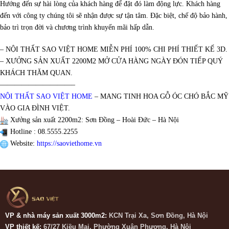
Hướng đến sự hài lòng của khách hàng để đặt đó làm động lực. Khách hàng
đến với công ty chúng tôi sẽ nhận được sự tận tâm. Đặc biệt, chế độ bảo hành,
bảo trì trọn đời và chương trình khuyến mãi hấp dẫn.
– NỘI THẤT SAO VIỆT HOME MIỄN PHÍ 100% CHI PHÍ THIẾT KẾ 3D.
– XƯỞNG SẢN XUẤT 2200M2 MỞ CỬA HÀNG NGÀY ĐÓN TIẾP QUÝ
KHÁCH THĂM QUAN.
——————————–
NỘI THẤT SAO VIỆT HOME
– MANG TINH HOA GỖ ÓC CHÓ BẮC MỸ
VÀO GIA ĐÌNH VIỆT.
Xưởng sản xuất 2200m2: Sơn Đồng – Hoài Đức – Hà Nội
Hotline : 08.5555.2255
Website:
https://saoviethome.vn
VP & nhà máy sản xuất 3000m2:
KCN Trại Xa, Sơn Đồng, Hà Nội
VP thiết kế:
67/27 Kiều Mai, Phường Xuân Phương, Hà Nội