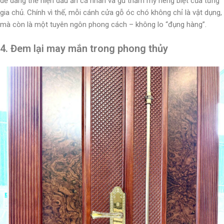
dễ dàng thể hiện dấu ấn cá nhân và gu thẩm mỹ riêng biệt của từng
gia chủ. Chính vì thế, mỗi cánh cửa gỗ óc chó không chỉ là vật dụng,
mà còn là một tuyên ngôn phong cách – không lo “đụng hàng”.
4. Đem lại may mắn trong phong thủy