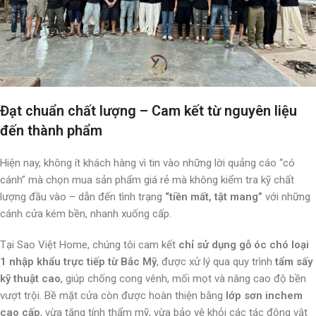
Đạt chuẩn chất lượng – Cam kết từ nguyên liệu
đến thành phẩm
Hiện nay, không ít khách hàng vì tin vào những lời quảng cáo “có
cánh” mà chọn mua sản phẩm giá rẻ mà không kiểm tra kỹ chất
lượng đầu vào – dẫn đến tình trạng
“tiền mất, tật mang”
với những
cánh cửa kém bền, nhanh xuống cấp.
Tại Sao Việt Home, chúng tôi cam kết
chỉ sử dụng gỗ óc chó loại
1 nhập khẩu trực tiếp từ Bắc Mỹ
, được xử lý qua quy trình
tẩm sấy
kỹ thuật cao
, giúp chống cong vênh, mối mọt và nâng cao độ bền
vượt trội. Bề mặt cửa còn được hoàn thiện bằng
lớp sơn inchem
cao cấp
, vừa tăng tính thẩm mỹ, vừa bảo vệ khỏi các tác động vật