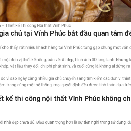
a – Thiết kế Thi công Nội thất Vĩnh Phúc
gia chủ tại Vĩnh Phúc bắt đầu quan tâm đến
ế cho thấy, rất nhiều khách hàng tại Vĩnh Phúc từng gặp chung một vấn đ
 một đơn vị thiết kế riêng, bản vẽ rất đẹp, hình ảnh 3D long lanh. Nhưng 
hớp, vật liệu thay đổi, chi phí phát sinh, và cuối cùng là không ai đứng r
ý do vì sao ngày càng nhiều gia chủ chuyển sang tìm kiếm các đơn vị thiết kế
ằm trong cùng một hệ thống, mọi quyết định đều được tính toán dựa trên 
t kế thi công nội thất Vĩnh Phúc không ch
i nhà đẹp chưa đủ. Điều quan trọng hơn là sự tiện nghi trong sử dụng, đ