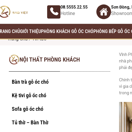
08.5555.22.55
Sơn Đồng, 
Hotline
Showroo
RANG CHỦ
GIỚI THIỆU
PHÒNG KHÁCH GỖ ÓC CHÓ
PHÒNG BẾP GỖ ÓC
Trang Chủ
/
Tin tức
Vĩnh P
NỘI THẤT PHÒNG KHÁCH
nhà ph
phải đẹ
Chính t
Bàn trà gỗ óc chó
vì gia 
trong n
Kệ tivi gỗ óc chó
Sofa gỗ óc chó
Tủ thờ – Bàn Thờ