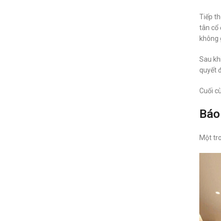
Tiếp th
tân cổ
không 
Sau khi
quyết đ
Cuối cù
Báo 
Một tro