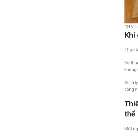
CH Vill
Khi 
Thực t
Họ thuê
không k
Đó là l
công n
Thiế
thể
Một ngô