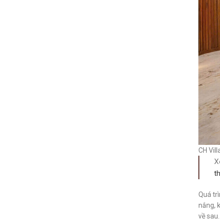
CH Vill
X
t
Quá trì
nắng, k
về sau.