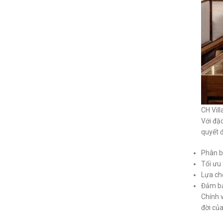
CH Vil
Với đặc
quyết đ
Phân b
Tối ưu
Lựa chọ
Đảm bả
Chính v
đời của