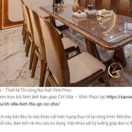
a – Thiết kế Thi công Nội thất Vĩnh Phúc
em trọn bộ hình ảnh bàn giao CH Villa – Vĩnh Phúc tại:
https://saov
hu/ch-villa-biet-thu-go-oc-cho/
nh này bắt đầu từ việc khảo sát hiện trạng thực tế tại công trình. Mỗi k
ết cấu, diện tích và nhu cầu sử dụng. Việc khảo sát kỹ lưỡng giúp đơn vị