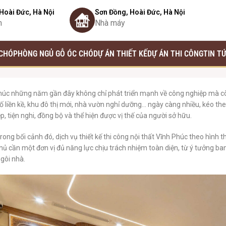
Hoài Đức, Hà Nội
Sơn Đồng, Hoài Đức, Hà Nội
m
Nhà máy
 CHÓ
PHÒNG NGỦ GỖ ÓC CHÓ
DỰ ÁN THIẾT KẾ
DỰ ÁN THI CÔNG
TIN T
húc những năm gần đây không chỉ phát triển mạnh về công nghiệp mà còn 
ố liền kề, khu đô thị mới, nhà vườn nghỉ dưỡng… ngày càng nhiều, kéo the
p, tiện nghi, đồng bộ và thể hiện được vị thế của người sở hữu.
rong bối cảnh đó, dịch vụ thiết kế thi công nội thất Vĩnh Phúc theo hình 
chủ cần một đơn vị đủ năng lực chịu trách nhiệm toàn diện, từ ý tưởng ba
gôi nhà.