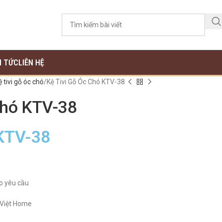
N TỨC
LIÊN HỆ
ệ tivi gỗ óc chó
Kệ Tivi Gỗ Óc Chó KTV-38
Chó KTV-38
KTV-38
o yêu cầu
 Việt Home