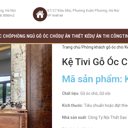
ng, Hà Nội
67/27 Kiều Mai, Phường Xuân Phương, Hà Nội
ất 3000m2
VP thiết kế
C CHÓ
PHÒNG NGỦ GỖ ÓC CHÓ
DỰ ÁN THIẾT KẾ
DỰ ÁN THI CÔNG
TI
Trang chủ
Phòng khách gỗ óc chó
K
Kệ Tivi Gỗ Óc 
Mã sản phẩm: 
Chất liệu:
Gỗ óc chó, Gỗ sồi
Kích thước:
Tiêu chuẩn hoặc đặt the
Nhà sản xuất:
Công Ty Nội Thất Sao