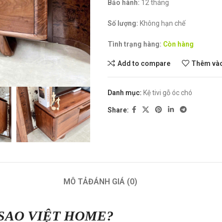
Bảo hành:
12 tháng
Số lượng:
Không hạn chế
Tình trạng hàng:
Còn hàng
Add to compare
Thêm vào
Danh mục:
Kệ tivi gỗ óc chó
Share:
MÔ TẢ
ĐÁNH GIÁ (0)
SAO VIỆT HOME?