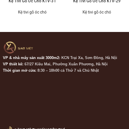
Kệ Tivi Gỗ Óc Chó KTV-31
Kệ Tivi Gỗ Óc Chó KTV-29
Kệ tivi gỗ óc chó
Kệ tivi gỗ óc chó
VP & nhà máy sản xuất 3000m2:
KCN Trại Xa, Sơn Đồng, Hà Nội
VP thiết kế:
67/27 Kiều Mai, Phường Xuân Phương, Hà Nội
Thời gian mở cửa:
8:30 – 18h00 cả Thứ 7 và Chủ Nhật