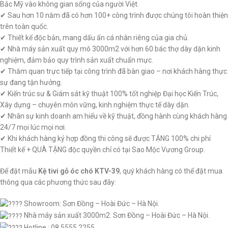
Bắc Mỹ vào không gian sống của người Việt.
✔ Sau hơn 10 năm đã có hơn 100+ công trình được chúng tôi hoàn thiện
trên toàn quốc.
✔ Thiết kế độc bản, mang dấu ấn cá nhân riêng của gia chủ.
✔ Nhà máy sản xuất quy mô 3000m2 với hơn 60 bác thợ dày dặn kinh
nghiệm, đảm bảo quy trình sản xuất chuẩn mực.
✔ Thăm quan trực tiếp tại công trình đã bàn giao – nơi khách hàng thực
sự đang tận hưởng.
✔ Kiến trúc sư & Giám sát kỹ thuật 100% tốt nghiệp Đại học Kiến Trúc,
Xây dựng – chuyên môn vững, kinh nghiệm thực tế dày dặn.
✔ Nhân sự kinh doanh am hiểu về kỹ thuật, đồng hành cùng khách hàng
24/7 mọi lúc mọi nơi.
✔ Khi khách hàng ký hợp đồng thi công sẽ được TẶNG 100% chi phí
Thiết kế + QUÀ TẶNG độc quyền chỉ có tại Sao Mộc Vương Group.
Để đặt mẫu
Kệ tivi gỗ óc chó KTV-39
, quý khách hàng có thể đặt mua
thông qua các phương thức sau đây:
Showroom: Sơn Đồng – Hoài Đức – Hà Nội.
Nhà máy sản xuất 3000m2: Sơn Đồng – Hoài Đức – Hà Nội.
Hotline : 08.5555.2255