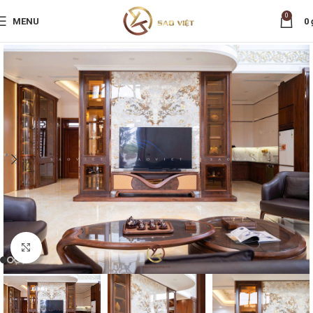
0
MENU
0
Nhấp để phóng to