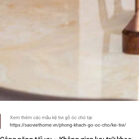
Xem thêm các mẫu kệ tivi gỗ óc chó tại:
https://saoviethome.vn/phong-khach-go-oc-cho/ke-tivi/