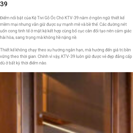
39
Điểm nổi bật của Kệ Tivi Gỗ Óc Chó KTV-39 nằm ở ngôn ngữ thiết kế
mềm mại nhưng vẫn giữ được sự mạnh mẽ và bề thế. Các đường nét
uốn cong tinh tế ở mặt kệ kết hợp cùng bố cục cân đối tạo nên cảm giác
hài hòa, sang trọng mà không hề nặng nề.
Thiết kế không chạy theo xu hướng ngắn hạn, mà hướng đến giá trị bền
vững theo thời gian. Chính vì vậy, KTV-39 luôn giữ được vẻ đẹp đẳng cấp
dù ở bất kỳ thời điểm nào.