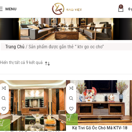
0
MENU
0
Trang Chủ
/
Sản phẩm được gắn thẻ “ ktv go oc cho”
Hiển thị tất cả 9 kết quả
Kệ Tivi Gỗ Óc Chó Mã KTV-18