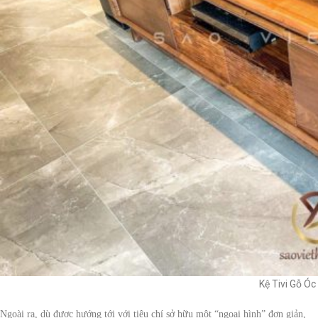
Kệ Tivi Gỗ Ó
Ngoài ra, dù được hướng tới với tiêu chí sở hữu một “ngoại hình” đơn giản,