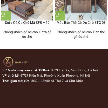
Sofa Gỗ Óc Chó Mã SFB – 10
Mẫu Bàn Thờ Gỗ Óc Chó BTG 03
Phòng khách gỗ óc chó
,
Sofa gỗ
Phòng khách gỗ óc chó
,
Bàn thờ
óc chó
gỗ óc chó
VP & nhà máy sản xuất 3000m2:
KCN Trại Xa, Sơn Đồng, Hà Nội
VP thiết kế:
67/27 Kiều Mai, Phường Xuân Phương, Hà Nội
Thời gian mở cửa:
8:30 – 18h00 cả Thứ 7 và Chủ Nhật