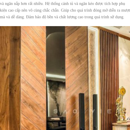
và ngăn nắp hơn rất nhiều. Hệ thống cánh tủ và ngăn kéo được tích hợp phụ
kiện cao cấp nên vô cùng chắc chắn. Giúp cho quá trình đóng mở diễn ra mượt
mà và dễ dàng. Đảm bảo độ bền và chất lượng cao trong quá trình sử dụng.