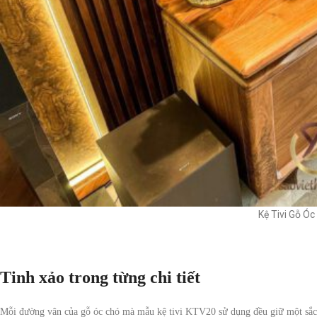
Kệ Tivi Gỗ Ó
Tinh xảo trong từng chi tiết
Mỗi đường vân của gỗ óc chó mà mẫu kệ tivi KTV20 sử dụng đều giữ một sắc