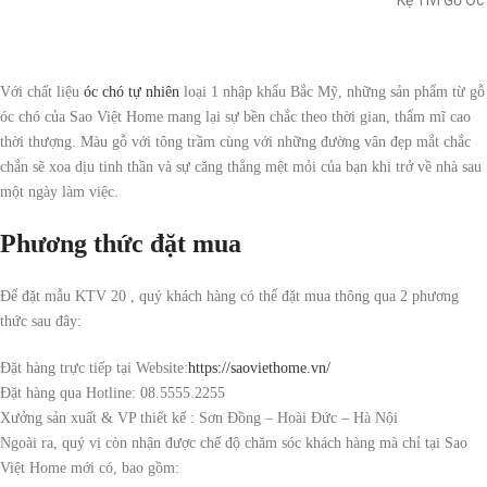
Kệ Tivi Gỗ Ó
Với chất liệu
óc chó tự nhiên
loại 1 nhập khẩu Bắc Mỹ, những sản phẩm từ gỗ
óc chó của Sao Việt Home mang lại sự bền chắc theo thời gian, thẩm mĩ cao
thời thượng. Màu gỗ với tông trầm cùng với những đường vân đẹp mắt chắc
chắn sẽ xoa dịu tinh thần và sự căng thẳng mệt mỏi của bạn khi trở về nhà sau
một ngày làm việc.
Phương thức đặt mua
Để đặt mẫu KTV 20 , quý khách hàng có thể đặt mua thông qua 2 phương
thức sau đây:
Đặt hàng trực tiếp tại Website:
https://saoviethome.vn/
Đặt hàng qua Hotline: 08.5555.2255
Xưởng sản xuất & VP thiết kế : Sơn Đồng – Hoài Đức – Hà Nội
Ngoài ra, quý vị còn nhận được chế độ chăm sóc khách hàng mà chỉ tại Sao
Việt Home mới có, bao gồm: