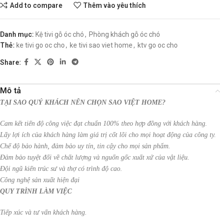
Add to compare
Thêm vào yêu thích
Danh mục:
Kệ tivi gỗ óc chó
,
Phòng khách gỗ óc chó
Thẻ:
ke tivi go oc cho
,
ke tivi sao viet home
,
ktv go oc cho
Share:
Mô tả
TẠI SAO QUÝ KHÁCH NÊN CHỌN SAO VIỆT HOME?
Cam kết tiến độ công việc đạt chuẩn 100% theo hợp đồng với khách hàng.
Lấy lợi ích của khách hàng làm giá trị cốt lõi cho mọi hoạt động của công ty.
Chế độ bảo hành, đảm bảo uy tín, tin cậy cho mọi sản phẩm.
Đảm bảo tuyệt đối về chất lượng và nguốn gốc xuất xứ của vật liệu.
Đội ngũ kiến trúc sư và thợ có trình độ cao.
Công nghệ sản xuất hiện đại
QUY TRÌNH LÀM VIỆC
Tiếp xúc và tư vấn khách hàng.