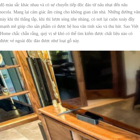
độ màu sắc khác nhau và có sự chuyển tiếp độc đáo từ nâu nhạt đến nâu
socola. Mang lại cảm giác ấm cúng cho không gian căn nhà. Những đường vân
này khi thì thẳng tắp, khi thì lượn sóng nhẹ nhàng, có nơi lại cuộn xoáy đầy
mạnh mẽ giúp cho sản phẩm có được hệ hoa văn tinh xảo và thu hút. Sao Việt
Home chắc chắn rằng, quý vị sẽ khó có thể tìm kiếm được chất liệu nào có
được vẻ ngoài độc đáo được như loại gỗ này.