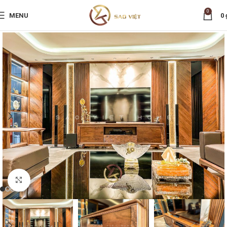
0
MENU
0
Nhấp để phóng to