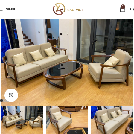
0
MENU
0
Nhấp để phóng to