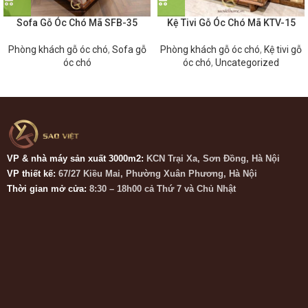
Sofa Gỗ Óc Chó Mã SFB-35
Kệ Tivi Gỗ Óc Chó Mã KTV-15
Phòng khách gỗ óc chó
,
Sofa gỗ
Phòng khách gỗ óc chó
,
Kệ tivi gỗ
óc chó
óc chó
,
Uncategorized
VP & nhà máy sản xuất 3000m2:
KCN Trại Xa, Sơn Đồng, Hà Nội
VP thiết kế:
67/27 Kiều Mai, Phường Xuân Phương, Hà Nội
Thời gian mở cửa:
8:30 – 18h00 cả Thứ 7 và Chủ Nhật