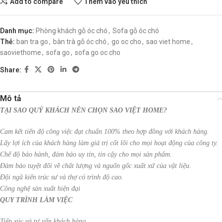
Add to compare
Thêm vào yêu thích
Danh mục:
Phòng khách gỗ óc chó
,
Sofa gỗ óc chó
Thẻ:
ban tra go
,
bàn trà gỗ óc chó
,
go oc cho
,
sao viet home
,
saoviethome
,
sofa go
,
sofa go oc cho
Share:
Mô tả
TẠI SAO QUÝ KHÁCH NÊN CHỌN SAO VIỆT HOME?
Cam kết tiến độ công việc đạt chuẩn 100% theo hợp đồng với khách hàng.
Lấy lợi ích của khách hàng làm giá trị cốt lõi cho mọi hoạt động của công ty.
Chế độ bảo hành, đảm bảo uy tín, tin cậy cho mọi sản phẩm.
Đảm bảo tuyệt đối về chất lượng và nguốn gốc xuất xứ của vật liệu.
Đội ngũ kiến trúc sư và thợ có trình độ cao.
Công nghệ sản xuất hiện đại
QUY TRÌNH LÀM VIỆC
Tiếp xúc và tư vấn khách hàng.