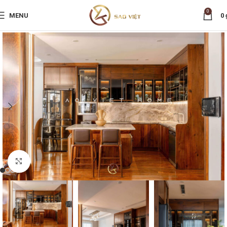
0
MENU
0
Nhấp để phóng to