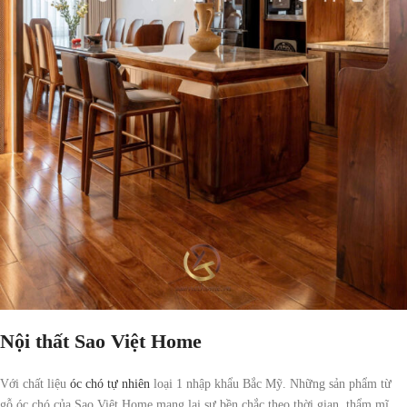
Nội thất Sao Việt Home
Với chất liệu
óc chó tự nhiên
loại 1 nhập khẩu Bắc Mỹ. Những sản phẩm từ
gỗ óc chó của Sao Việt Home mang lại sự bền chắc theo thời gian, thẩm mĩ