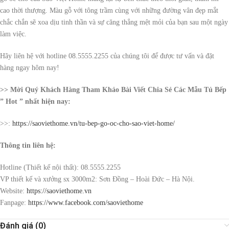
cao thời thượng. Màu gỗ với tông trầm cùng với những đường vân đẹp mắt
chắc chắn sẽ xoa dịu tinh thần và sự căng thẳng mệt mỏi của bạn sau một ngày
làm việc.
Hãy liên hệ với hotline 08.5555.2255 của chúng tôi để được tư vấn và đặt
hàng ngay hôm nay!
>> Mời Quý Khách Hàng Tham Khảo Bài Viết Chia Sẻ Các Mẫu Tủ Bếp
” Hot ” nhất hiện nay:
>>:
https://saoviethome.vn/tu-bep-go-oc-cho-sao-viet-home/
Thông tin liên hệ:
Hotline (Thiết kế nội thất): 08.5555.2255
VP thiết kế và xưởng sx 3000m2: Sơn Đồng – Hoài Đức – Hà Nội.
Website:
https://saoviethome.vn
Fanpage:
https://www.facebook.com/saoviethome
Đánh giá (0)