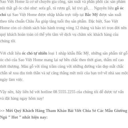
Sao Việt Home là cơ sở chuyên gia công, sản xuất và phân phối các sản phẩm
nội thất gỗ óc chó như: sofa gỗ, tủ rượu gỗ, kệ tivi gỗ,… Nguyên liệu
gỗ óc
chó
tại Sao Việt Home được nhập khẩu trực tiếp tại
Bắc Mỹ
được sản xuất
theo tiêu chuẩn Châu Âu giúp tăng tuổi thọ sản phẩm. Đặc biệt, Sao Việt
Home còn có chính sách bảo hành trong vòng 12 tháng và bảo trì trọn đời nên
quý khách hoàn toàn có thể yên tâm về dịch vụ chăm sóc khách hàng của
chúng tôi.
Với chất liệu
óc chó tự nhiên
loại 1 nhập khẩu Bắc Mỹ, những sản phẩm từ gỗ
óc chó của Sao Việt Home mang lại sự bền chắc theo thời gian, thẩm mĩ cao
thời thượng. Màu gỗ với tông trầm cùng với những đường vân đẹp mắt chắc
chắn sẽ xoa dịu tinh thần và sự căng thẳng mệt mỏi của bạn trở về nhà sau một
ngày làm việc.
Vậy nên, hãy liên hệ với hotline 08.5555.2255 của chúng tôi để được tư vấn
và đặt hàng ngay hôm nay!
>> Mời Quý Khách Hàng Tham Khảo Bài Viết Chia Sẻ Các Mẫu Giường
Ngủ ” Hot ” nhất hiện nay: