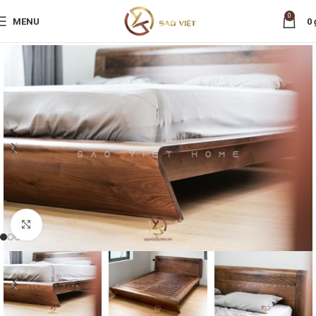
0
MENU
0
Nhấp để phóng to