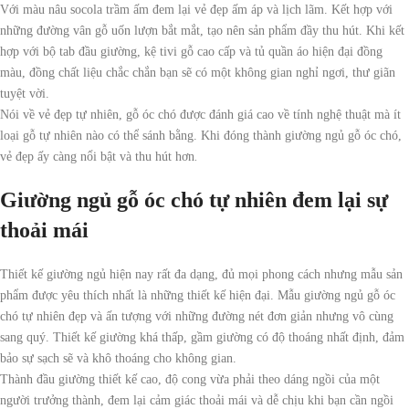
Với màu nâu socola trầm ấm đem lại vẻ đẹp ấm áp và lịch lãm. Kết hợp với
những đường vân gỗ uốn lượn bắt mắt, tạo nên sản phẩm đầy thu hút. Khi kết
hợp với bộ tab đầu giường, kệ tivi gỗ cao cấp và tủ quần áo hiện đại đồng
màu, đồng chất liệu chắc chắn bạn sẽ có một không gian nghỉ ngơi, thư giãn
tuyệt vời.
Nói về vẻ đẹp tự nhiên, gỗ óc chó được đánh giá cao về tính nghệ thuật mà ít
loại gỗ tự nhiên nào có thể sánh bằng. Khi đóng thành giường ngủ gỗ óc chó,
.
vẻ đẹp ấy càng nổi bật và thu hút hơn
Giường ngủ gỗ óc chó tự nhiên đem lại sự
thoải mái
Thiết kế giường ngủ hiện nay rất đa dạng, đủ mọi phong cách nhưng mẫu sản
phẩm được yêu thích nhất là những thiết kế hiện đại. Mẫu giường ngủ gỗ óc
chó tự nhiên đẹp và ấn tượng với những đường nét đơn giản nhưng vô cùng
sang quý. Thiết kế giường khá thấp, gầm giường có độ thoáng nhất định, đảm
bảo sự sạch sẽ và khô thoáng cho không gian.
Thành đầu giường thiết kế cao, độ cong vừa phải theo dáng ngồi của một
người trưởng thành, đem lại cảm giác thoải mái và dễ chịu khi bạn cần ngồi