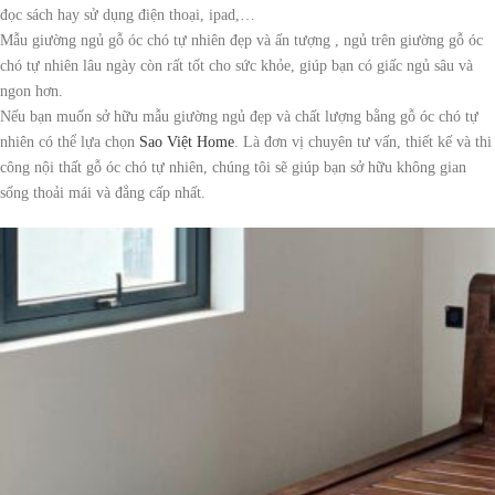
đọc sách hay sử dụng điện thoại, ipad,…
Mẫu giường ngủ gỗ óc chó tự nhiên đẹp và ấn tượng , ngủ trên giường gỗ óc
chó tự nhiên lâu ngày còn rất tốt cho sức khỏe, giúp bạn có giấc ngủ sâu và
ngon hơn.
Nếu bạn muốn sở hữu mẫu giường ngủ đẹp và chất lượng bằng gỗ óc chó tự
nhiên có thể lựa chọn
Sao Việt Home
. Là đơn vị chuyên tư vấn, thiết kế và thi
công nội thất gỗ óc chó tự nhiên, chúng tôi sẽ giúp bạn sở hữu không gian
sống thoải mái và đẳng cấp nhất.