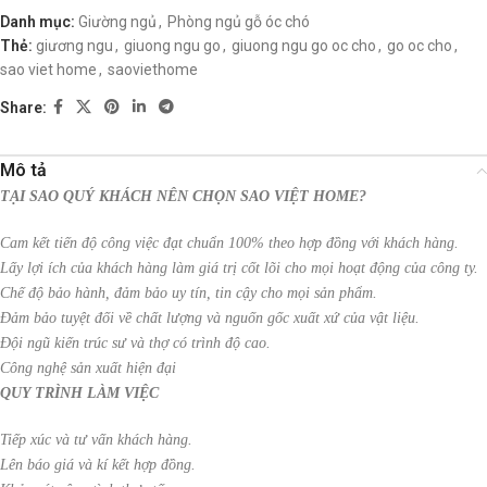
Danh mục:
Giường ngủ
,
Phòng ngủ gỗ óc chó
Thẻ:
giương ngu
,
giuong ngu go
,
giuong ngu go oc cho
,
go oc cho
,
sao viet home
,
saoviethome
Share:
Mô tả
TẠI SAO QUÝ KHÁCH NÊN CHỌN SAO VIỆT HOME?
Cam kết tiến độ công việc đạt chuẩn 100% theo hợp đồng với khách hàng.
Lấy lợi ích của khách hàng làm giá trị cốt lõi cho mọi hoạt động của công ty.
Chế độ bảo hành, đảm bảo uy tín, tin cậy cho mọi sản phẩm.
Đảm bảo tuyệt đối về chất lượng và nguốn gốc xuất xứ của vật liệu.
Đội ngũ kiến trúc sư và thợ có trình độ cao.
Công nghệ sản xuất hiện đại
QUY TRÌNH LÀM VIỆC
Tiếp xúc và tư vấn khách hàng.
Lên báo giá và kí kết hợp đồng.