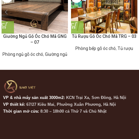
Giường Ngủ Gỗ Óc Chó Mã GNG
Tủ Rượu Gỗ Óc Chó Mã TRG – 03
– 07
Phòng bếp gỗ óc chó
,
Tủ rượu
Phòng ngủ gỗ óc chó
,
Giường ngủ
VP & nhà máy sản xuất 3000m2:
KCN Trại Xa, Sơn Đồng, Hà Nội
VP thiết kế:
67/27 Kiều Mai, Phường Xuân Phương, Hà Nội
Thời gian mở cửa:
8:30 – 18h00 cả Thứ 7 và Chủ Nhật