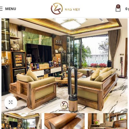
0
MENU
0
Nhấp để phóng to