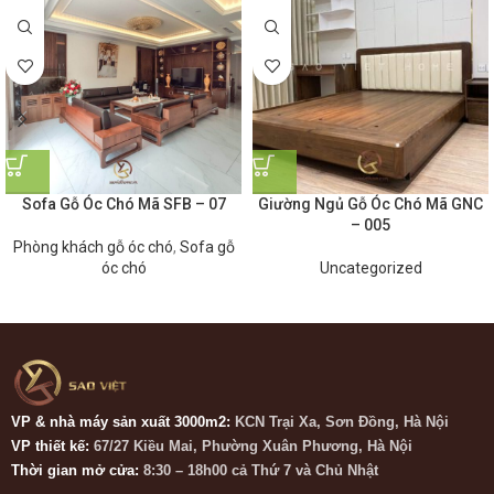
Sofa Gỗ Óc Chó Mã SFB – 07
Giường Ngủ Gỗ Óc Chó Mã GNC
– 005
Phòng khách gỗ óc chó
,
Sofa gỗ
óc chó
Uncategorized
VP & nhà máy sản xuất 3000m2:
KCN Trại Xa, Sơn Đồng, Hà Nội
VP thiết kế:
67/27 Kiều Mai, Phường Xuân Phương, Hà Nội
Thời gian mở cửa:
8:30 – 18h00 cả Thứ 7 và Chủ Nhật