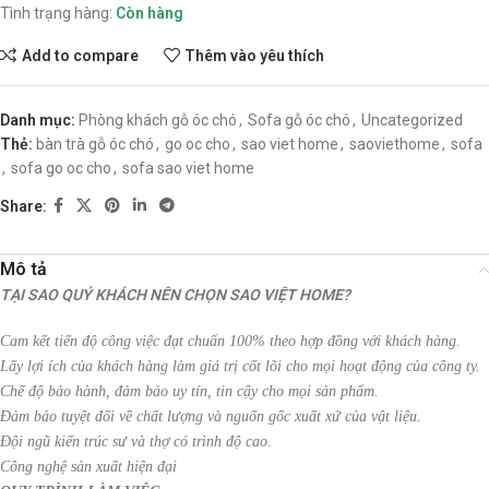
Tình trạng hàng:
Còn hàng
Add to compare
Thêm vào yêu thích
Danh mục:
Phòng khách gỗ óc chó
,
Sofa gỗ óc chó
,
Uncategorized
Thẻ:
bàn trà gỗ óc chó
,
go oc cho
,
sao viet home
,
saoviethome
,
sofa
,
sofa go oc cho
,
sofa sao viet home
Share:
Mô tả
TẠI SAO QUÝ KHÁCH NÊN CHỌN SAO VIỆT HOME?
Cam kết tiến độ công việc đạt chuẩn 100% theo hợp đồng với khách hàng.
Lấy lợi ích của khách hàng làm giá trị cốt lõi cho mọi hoạt động của công ty.
Chế độ bảo hành, đảm bảo uy tín, tin cậy cho mọi sản phẩm.
Đảm bảo tuyệt đối về chất lượng và nguốn gốc xuất xứ của vật liệu.
Đội ngũ kiến trúc sư và thợ có trình độ cao.
Công nghệ sản xuất hiện đại